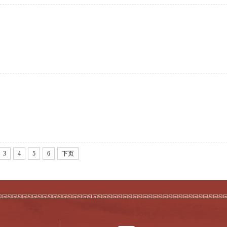
3
4
5
6
下页