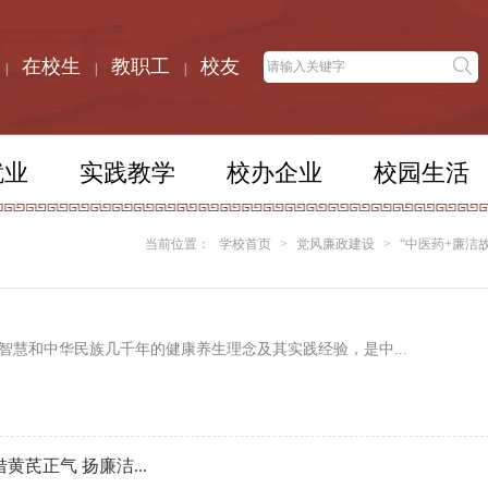
在校生
教职工
校友
|
|
|
就业
实践教学
校办企业
校园生活
当前位置：
学校首页
>
党风廉政建设
>
“中医药+廉洁
智慧和中华民族几千年的健康养生理念及其实践经验，是中...
黄芪正气 扬廉洁...