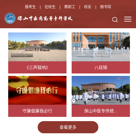
报考生
|
在校生
|
教职工
|
校友
|
图书馆
《三声鼓响》
八段锦
守廉倡廉我必行
保山中医专传统...
查看更多