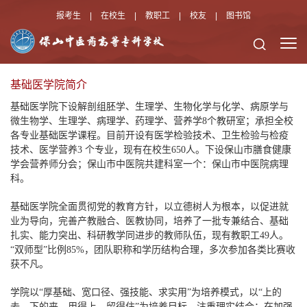
报考生
|
在校生
|
教职工
|
校友
|
图书馆
基础医学院简介
基础医学院下设解剖组胚学、生理学、生物化学与化学、病原学与
微生物学、生理学、病理学、药理学、营养学
8个教研室；
承担全校
各专业基础医学课程。
目前开设有医学检验技术、卫生检验与检疫
技术、医学营养
3 个专业，现有在校生65
0
人。
下设
保山市膳食健康
学会营养师分会
；保山市中医院共建科室一个：
保山市中医院病理
科。
基础医学院
全面贯彻党的教育方针，以立德树人为根本，以促进就
业为导向，完善产教融合、医教协同，培养了一批专兼结合、基础
扎实、能力突出、科研教学同进步的教师队伍，
现有教职工
49人。
“双师型”比例85%
，团队职称和学历结构合理，多次参加各类比赛收
获不凡
。
学院
以
“
厚基础、宽口径、强技能、求实用
”
为培养模式，以
“上的
去，下的来，用得上，留得住”为培养目标，
注重理实结合：
在加强