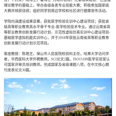
理论教学的基础上，
举办
各级各类专业
技能大赛
；积极
参加国家级
大赛
并频获佳绩；组织同学到周边学校和
社区
进行健康宣传
活动。
学院内涵建设成果显著，获批医学检验实训中心建设项目；
获批省
级高等职业教育高水平骨干专业
-
医学检验技术专业。通过云南省高
等职业教育创新发展行动计划
、
示范性虚拟仿真实训中心建设项目
-
基础医学虚拟机能实训中心
，
并
于
2018年获批云南省高等职业教育
创新发展行动计划示范项目。
客座教授：陈艳芝，保山市人民医院检验科主任，哈弗大学访问学
者，华西医科大学外聘教师。
SCI论文2篇。ISO15189医学实验室认
可国家评审员培训教师。完成国家及省级课题八项，在中文核心期
刊发表论文30篇。