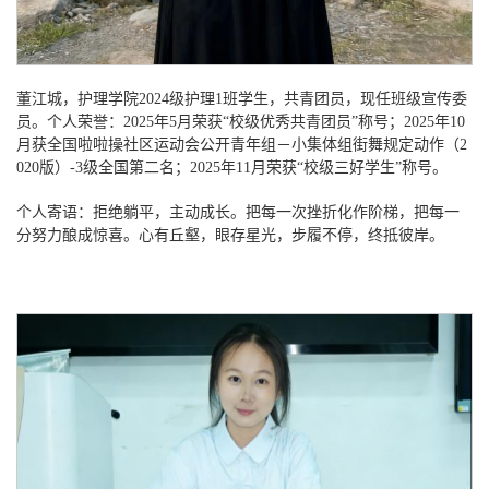
董江城，护理学院
2024级护理1班学生，共青团员，现任班级宣传委
员。个人荣誉：2025年5月荣获“校级优秀共青团员”称号；2025年10
月获全国啦啦操社区运动会公开青年组－小集体组街舞规定动作（2
020版）-3级全国第二名；2025年11月荣获“校级三好学生”称号。
个人寄语：拒绝躺平，主动成长。把每一次挫折化作阶梯，把每一
分努力酿成惊喜。心有丘壑，眼存星光，步履不停，终抵彼岸。